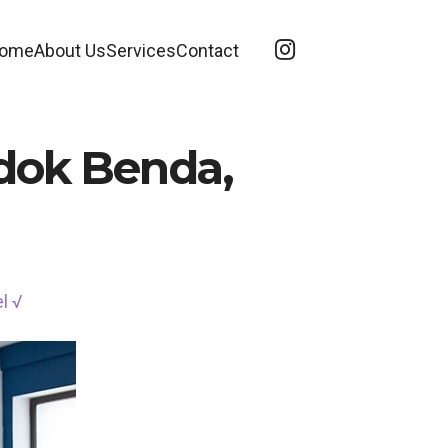
ome
About Us
Services
Contact
ndok Benda,
l √