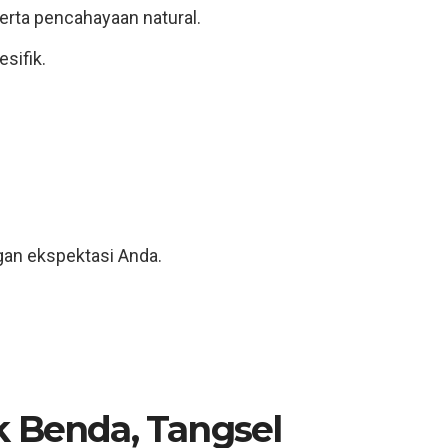
rta pencahayaan natural.
sifik.
gan ekspektasi Anda.
k Benda, Tangsel