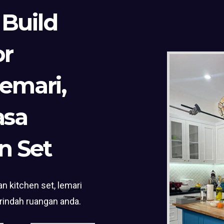
 Build
or
Lemari,
asa
n Set
n kitchen set, lemari
rindah ruangan anda.