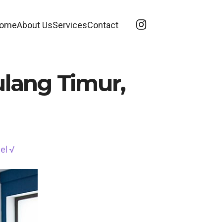
ome
About Us
Services
Contact
ulang Timur,
el √