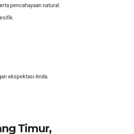
rta pencahayaan natural.
sifik.
gan ekspektasi Anda.
ang Timur,