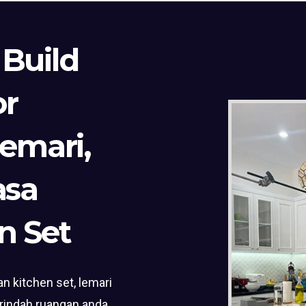
 Build
or
Lemari,
asa
n Set
n kitchen set, lemari
rindah ruangan anda.