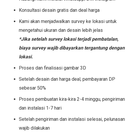
Konsultasi desain gratis dan deal harga
Kami akan menjadwalkan survey ke lokasi untuk
mengetahui ukuran dan desain lebih jelas
*Jika setelah survey lokasi terjadi pembatalan,
biaya survey wajib dibayarkan tergantung dengan
lokasi.
Proses dan finalisasi gambar 3D
Setelah desain dan harga deal, pembayaran DP
sebesar 50%
Proses pembuatan kira-kira 2-4 minggu, pengiriman
dan instalasi 1-7 hari
Setelah pengiriman dan instalasi selesai, pelunasan
wajib dilakukan