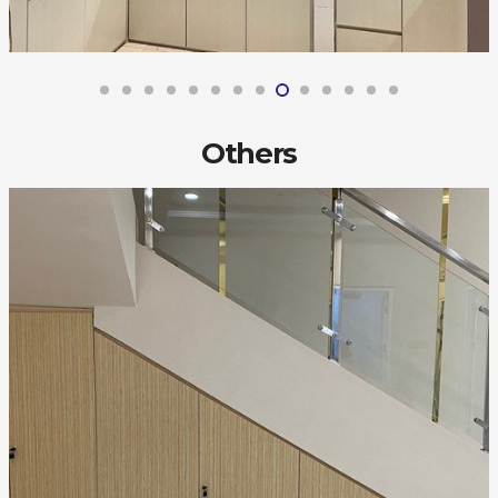
Others