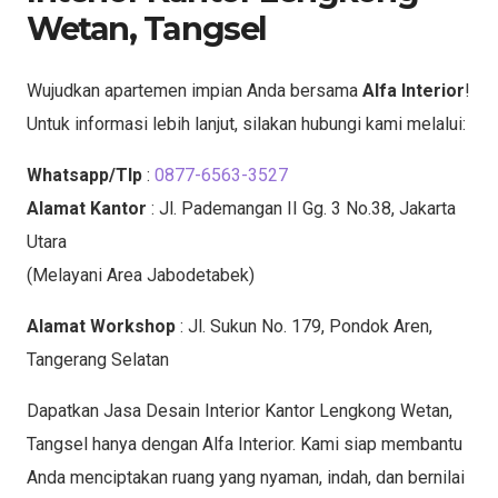
Wetan, Tangsel
Wujudkan apartemen impian Anda bersama
Alfa Interior
!
Untuk informasi lebih lanjut, silakan hubungi kami melalui:
Whatsapp/Tlp
:
0877-6563-3527
Alamat Kantor
: Jl. Pademangan II Gg. 3 No.38, Jakarta
Utara
(Melayani Area Jabodetabek)
Alamat Workshop
: Jl. Sukun No. 179, Pondok Aren,
Tangerang Selatan
Dapatkan Jasa Desain Interior Kantor Lengkong Wetan,
Tangsel hanya dengan Alfa Interior. Kami siap membantu
Anda menciptakan ruang yang nyaman, indah, dan bernilai