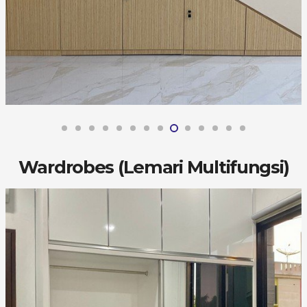
Wardrobes (Lemari Multifungsi)