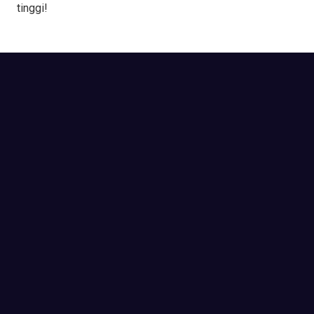
tinggi!