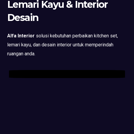
Lemari Kayu & Interior
Desain
Alfa Interior
solusi kebutuhan perbaikan kitchen set,
lemari kayu, dan desain interior untuk memperindah
ruangan anda.