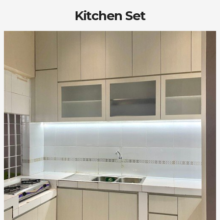
Kitchen Set