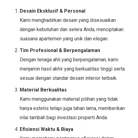
Desain Eksklusif & Personal
Kami menghadirkan desain yang disesuaikan
dengan kebutuhan dan selera Anda, menciptakan
suasana apartemen yang unik dan elegan.
Tim Profesional & Berpengalaman
Dengan tenaga ahli yang berpengalaman, kami
menjamin hasil akhir yang berkualitas tinggi serta
sesuai dengan standar desain interior terbaik.
Material Berkualitas
Kami menggunakan material pilihan yang tidak
hanya estetis tetapi juga tahan lama, memberikan
nilai tambah bagi investasi properti Anda.
Efisiensi Waktu & Biaya