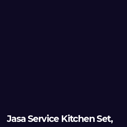
Jasa Service Kitchen Set,