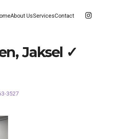
ome
About Us
Services
Contact
en, Jaksel ✓
563-3527