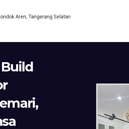
Pondok Aren, Tangerang Selatan
 Build
or
Lemari,
asa