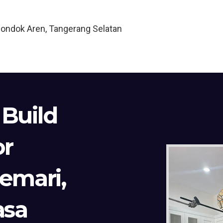
Pondok Aren, Tangerang Selatan
 Build
or
Lemari,
asa