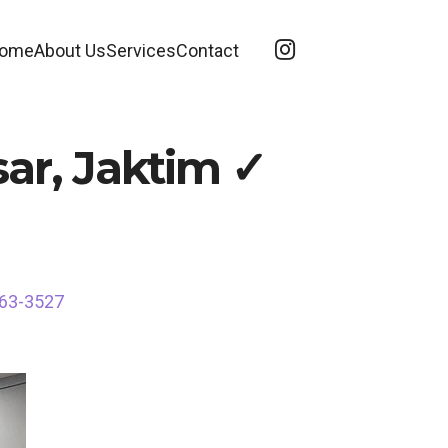
ome
About Us
Services
Contact
ar, Jaktim ✓
563-3527