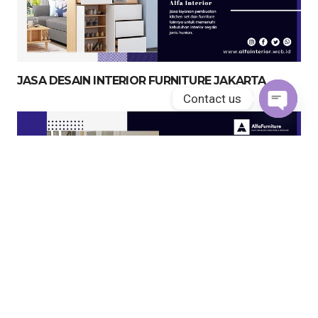
JASA DESAIN INTERIOR FURNITURE JAKARTA
Contact us
Open
chaty
JASA KITCHEN SET JAKARTA UTARA