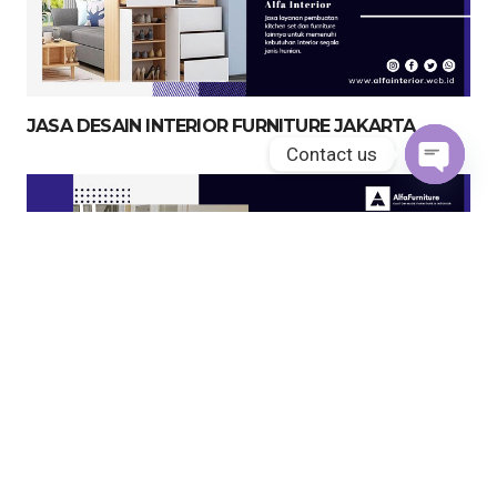
JASA DESAIN INTERIOR FURNITURE JAKARTA
Contact us
Open
chaty
JASA KITCHEN SET JAKARTA UTARA