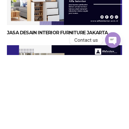
JASA DESAIN INTERIOR FURNITURE JAKARTA
Contact us
Open
chaty
JASA KITCHEN SET JAKARTA UTARA