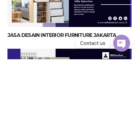
JASA DESAIN INTERIOR FURNITURE JAKARTA
Contact us
Open
chaty
JASA KITCHEN SET JAKARTA UTARA