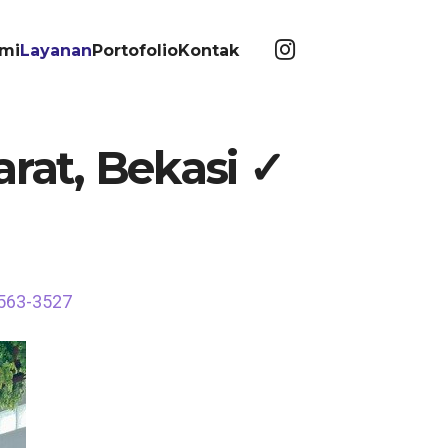
mi
Layanan
Portofolio
Kontak
arat, Bekasi ✓
6563-3527