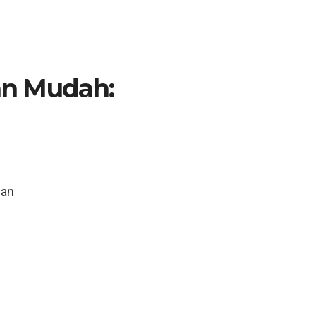
n Mudah:
n
uan