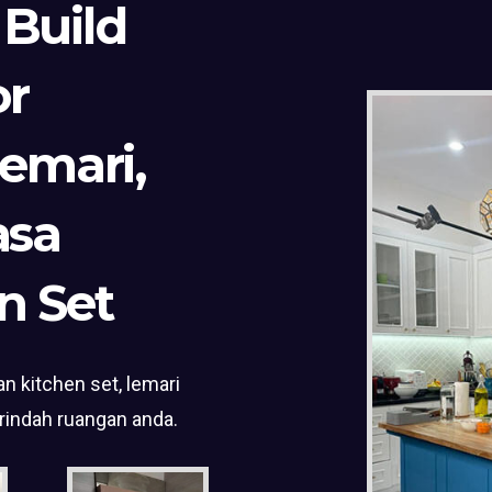
 Build
or
Lemari,
asa
n Set
n kitchen set, lemari
rindah ruangan anda.