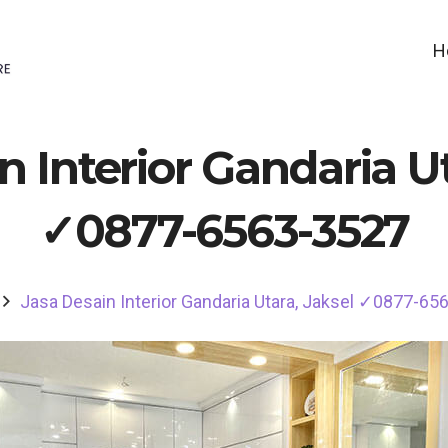
H
n Interior Gandaria Ut
✓0877-6563-3527
Jasa Desain Interior Gandaria Utara, Jaksel ✓0877-65