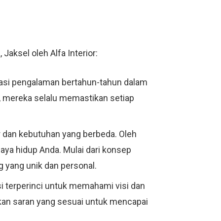
Jaksel oleh Alfa Interior:
ulasi pengalaman bertahun-tahun dalam
al, mereka selalu memastikan setiap
r dan kebutuhan yang berbeda. Oleh
ya hidup Anda. Mulai dari konsep
g yang unik dan personal.
i terperinci untuk memahami visi dan
an saran yang sesuai untuk mencapai