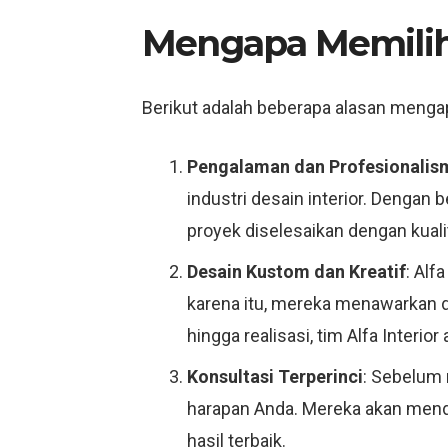
Mengapa Memili
Berikut adalah beberapa alasan mengapa
Pengalaman dan Profesionalis
industri desain interior. Dengan
proyek diselesaikan dengan kualit
Desain Kustom dan Kreatif
: Alf
karena itu, mereka menawarkan d
hingga realisasi, tim Alfa Inter
Konsultasi Terperinci
: Sebelum 
harapan Anda. Mereka akan men
hasil terbaik.