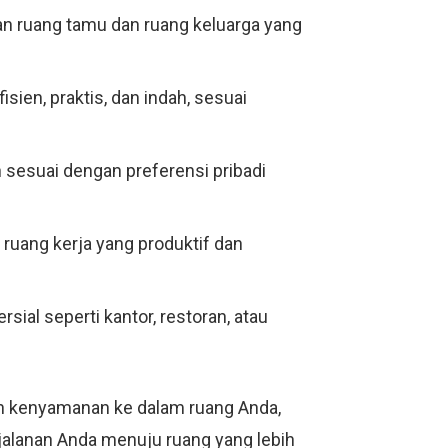
n ruang tamu dan ruang keluarga yang
ien, praktis, dan indah, sesuai
sesuai dengan preferensi pribadi
 ruang kerja yang produktif dan
sial seperti kantor, restoran, atau
an kenyamanan ke dalam ruang Anda,
erjalanan Anda menuju ruang yang lebih