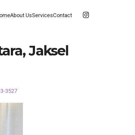
ome
About Us
Services
Contact
ara, Jaksel
63-3527