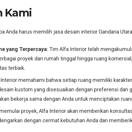
h Kami
 Anda harus memilih jasa desain interior Gandaria Utara, 
me yang Terpercaya
: Tim Alfa Interior telah mengakum
 berbagai proyek dari rumah tinggal hingga ruang komersi
as terbaik.
a Interior memahami bahwa setiap ruang memiliki karakte
esain kustom yang disesuaikan dengan preferensi dan ga
ior akan bekerja sama dengan Anda untuk menciptakan ruan
memulai proyek, Alfa Interior akan memberikan konsultas
dengarkan dengan cermat kebutuhan Anda dan memberik