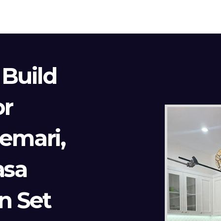
 Build
or
Lemari,
asa
n Set