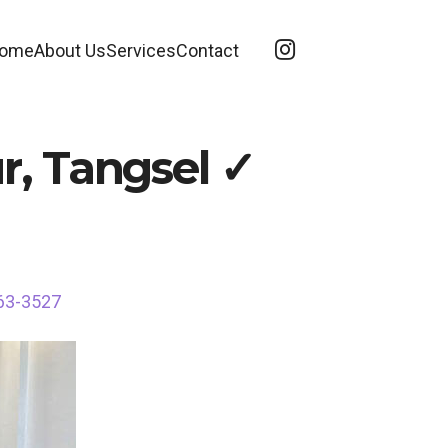
ome
About Us
Services
Contact
r, Tangsel ✓
563-3527