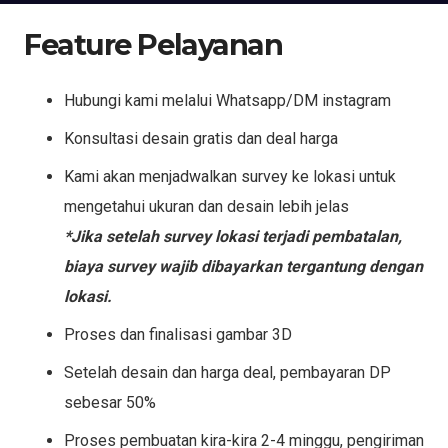
Feature Pelayanan
Hubungi kami melalui Whatsapp/DM instagram
Konsultasi desain gratis dan deal harga
Kami akan menjadwalkan survey ke lokasi untuk
mengetahui ukuran dan desain lebih jelas
*Jika setelah survey lokasi terjadi pembatalan,
biaya survey wajib dibayarkan tergantung dengan
lokasi.
Proses dan finalisasi gambar 3D
Setelah desain dan harga deal, pembayaran DP
sebesar 50%
Proses pembuatan kira-kira 2-4 minggu, pengiriman