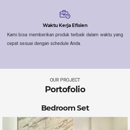
Waktu Kerja Efisien
Kami bisa memberikan produk terbaik dalam waktu yang
cepat sesuai dengan schedule Anda.
OUR PROJECT
Portofolio
Bedroom Set