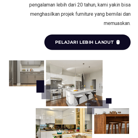
pengalaman lebih dari 20 tahun, kami yakin bisa
menghasilkan projek furniture yang bernilai dan
memuaskan.
PELAJARI LEBIH LANJUT