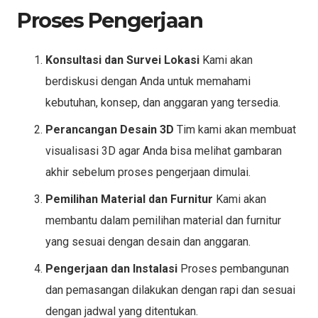
Proses Pengerjaan
Konsultasi dan Survei Lokasi
Kami akan
berdiskusi dengan Anda untuk memahami
kebutuhan, konsep, dan anggaran yang tersedia.
Perancangan Desain 3D
Tim kami akan membuat
visualisasi 3D agar Anda bisa melihat gambaran
akhir sebelum proses pengerjaan dimulai.
Pemilihan Material dan Furnitur
Kami akan
membantu dalam pemilihan material dan furnitur
yang sesuai dengan desain dan anggaran.
Pengerjaan dan Instalasi
Proses pembangunan
dan pemasangan dilakukan dengan rapi dan sesuai
dengan jadwal yang ditentukan.