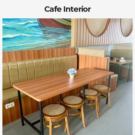
Cafe Interior