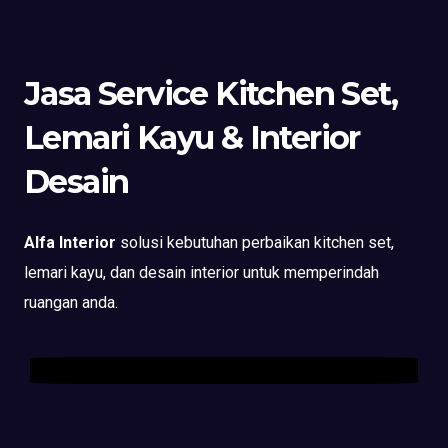
Jasa Service Kitchen Set,
Lemari Kayu & Interior
Desain
Alfa Interior
solusi kebutuhan perbaikan kitchen set,
lemari kayu, dan desain interior untuk memperindah
ruangan anda.