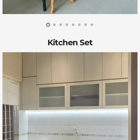
Kitchen Set