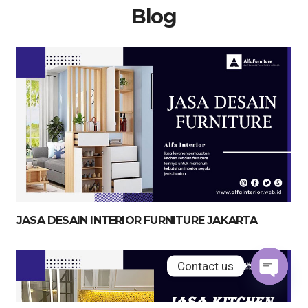
Blog
JASA DESAIN INTERIOR FURNITURE JAKARTA
Contact us
Open