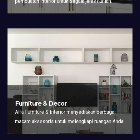
pembuatan interior untuk segala jenis hunian.
Furniture & Decor
Alfa Furniture & Interior menyediakan berbagai
macam aksesoris untuk melengkapi ruangan Anda.