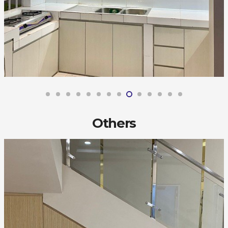
Others