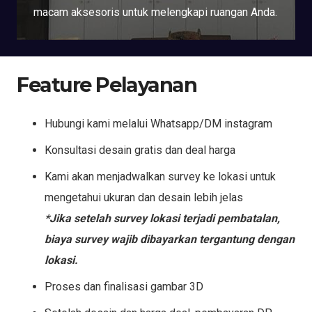
macam aksesoris untuk melengkapi ruangan Anda.
Feature Pelayanan
Hubungi kami melalui Whatsapp/DM instagram
Konsultasi desain gratis dan deal harga
Kami akan menjadwalkan survey ke lokasi untuk
mengetahui ukuran dan desain lebih jelas
*Jika setelah survey lokasi terjadi pembatalan,
biaya survey wajib dibayarkan tergantung dengan
lokasi.
Proses dan finalisasi gambar 3D