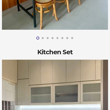
Kitchen Set