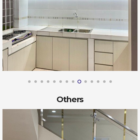
Others