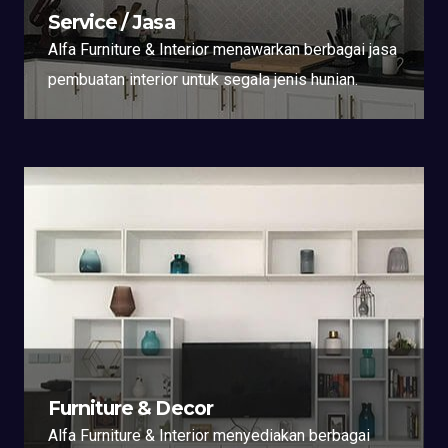
Service / Jasa
Alfa Furniture & Interior menawarkan berbagai jasa
pembuatan interior untuk segala jenis hunian.
Furniture & Decor
Alfa Furniture & Interior menyediakan berbagai