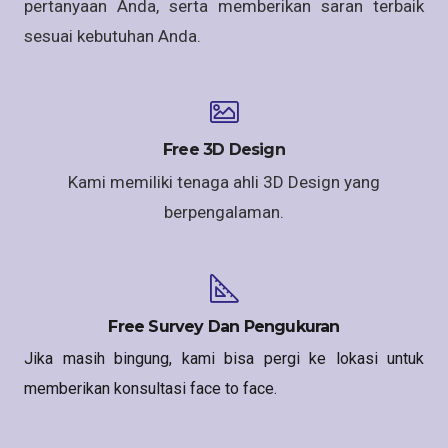
pertanyaan Anda, serta memberikan saran terbaik
sesuai kebutuhan Anda.
Free 3D Design
Kami memiliki tenaga ahli 3D Design yang
berpengalaman.
Free Survey Dan Pengukuran
Jika masih bingung, kami bisa pergi ke lokasi untuk
memberikan konsultasi face to face.