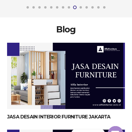
Blog
JASA DESAIN INTERIOR FURNITURE JAKARTA