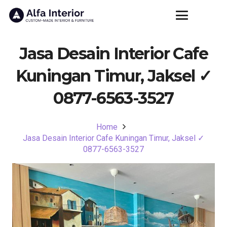
Jasa Desain Interior Cafe
Kuningan Timur, Jaksel ✓
0877-6563-3527
Home
Jasa Desain Interior Cafe Kuningan Timur, Jaksel ✓
0877-6563-3527