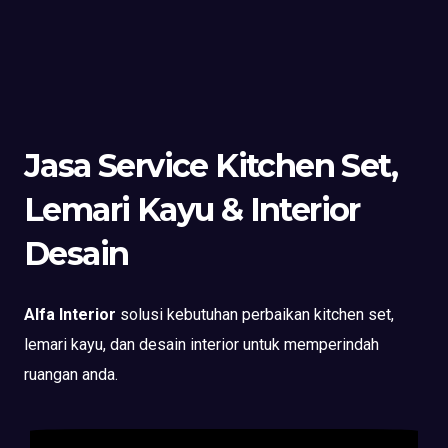
Jasa Service Kitchen Set,
Lemari Kayu & Interior
Desain
Alfa Interior
solusi kebutuhan perbaikan kitchen set,
lemari kayu, dan desain interior untuk memperindah
ruangan anda.