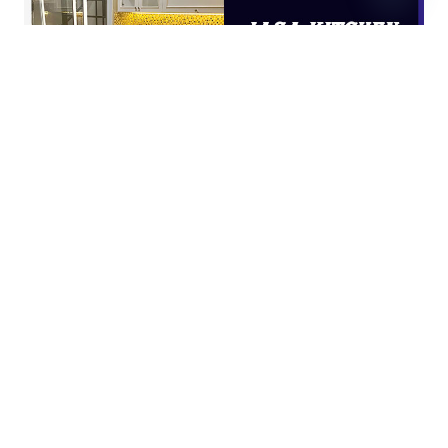
Open
chaty
JASA KITCHEN SET JAKARTA UTARA