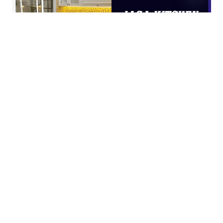
Open
chaty
JASA KITCHEN SET JAKARTA UTARA