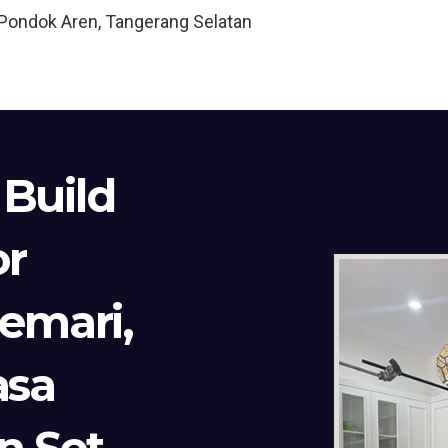
, Pondok Aren, Tangerang Selatan
 Build
or
Lemari,
asa
n Set