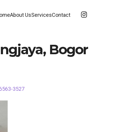
ome
About Us
Services
Contact
angjaya, Bogor
-6563-3527