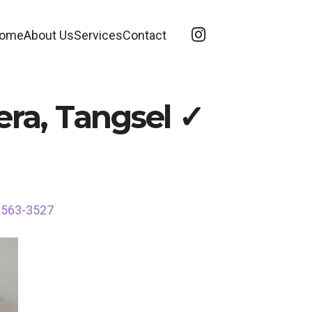
ome
About Us
Services
Contact
era, Tangsel ✓
-6563-3527