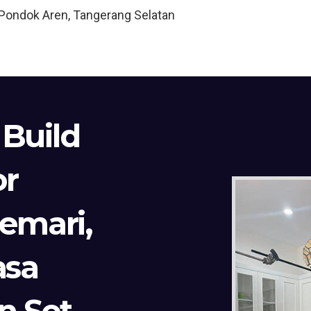
, Pondok Aren, Tangerang Selatan
 Build
or
Lemari,
asa
n Set