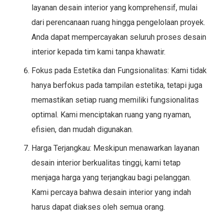
layanan desain interior yang komprehensif, mulai
dari perencanaan ruang hingga pengelolaan proyek.
Anda dapat mempercayakan seluruh proses desain
interior kepada tim kami tanpa khawatir.
Fokus pada Estetika dan Fungsionalitas: Kami tidak
hanya berfokus pada tampilan estetika, tetapi juga
memastikan setiap ruang memiliki fungsionalitas
optimal. Kami menciptakan ruang yang nyaman,
efisien, dan mudah digunakan.
Harga Terjangkau: Meskipun menawarkan layanan
desain interior berkualitas tinggi, kami tetap
menjaga harga yang terjangkau bagi pelanggan.
Kami percaya bahwa desain interior yang indah
harus dapat diakses oleh semua orang.