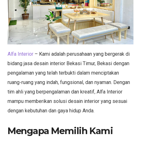
Alfa Interior
– Kami adalah perusahaan yang bergerak di
bidang jasa desain interior Bekasi Timur, Bekasi dengan
pengalaman yang telah terbukti dalam menciptakan
ruang-ruang yang indah, fungsional, dan nyaman. Dengan
tim ahli yang berpengalaman dan kreatif, Alfa Interior
mampu memberikan solusi desain interior yang sesuai
dengan kebutuhan dan gaya hidup Anda.
Mengapa Memilih Kami