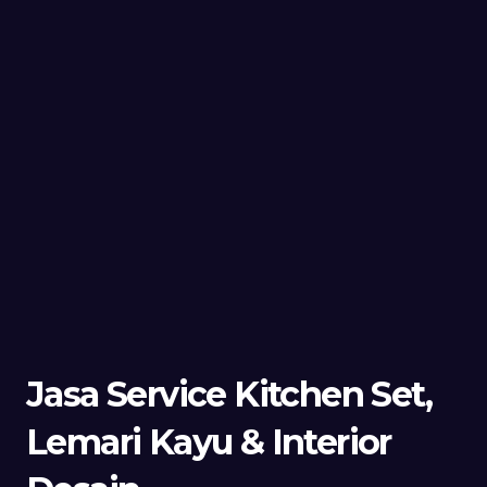
Jasa Service Kitchen Set,
Lemari Kayu & Interior