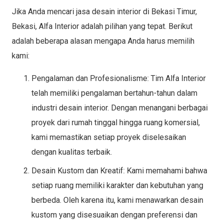
Jika Anda mencari jasa desain interior di Bekasi Timur,
Bekasi, Alfa Interior adalah pilihan yang tepat. Berikut
adalah beberapa alasan mengapa Anda harus memilih
kami:
Pengalaman dan Profesionalisme: Tim Alfa Interior
telah memiliki pengalaman bertahun-tahun dalam
industri desain interior. Dengan menangani berbagai
proyek dari rumah tinggal hingga ruang komersial,
kami memastikan setiap proyek diselesaikan
dengan kualitas terbaik.
Desain Kustom dan Kreatif: Kami memahami bahwa
setiap ruang memiliki karakter dan kebutuhan yang
berbeda. Oleh karena itu, kami menawarkan desain
kustom yang disesuaikan dengan preferensi dan