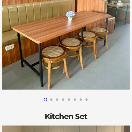
Kitchen Set