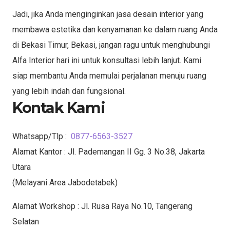
Jadi, jika Anda menginginkan jasa desain interior yang
membawa estetika dan kenyamanan ke dalam ruang Anda
di Bekasi Timur, Bekasi, jangan ragu untuk menghubungi
Alfa Interior hari ini untuk konsultasi lebih lanjut. Kami
siap membantu Anda memulai perjalanan menuju ruang
yang lebih indah dan fungsional.
Kontak Kami
Whatsapp/Tlp :
0877-6563-3527
Alamat Kantor : Jl. Pademangan II Gg. 3 No.38, Jakarta
Utara
(Melayani Area Jabodetabek)
Alamat Workshop : Jl. Rusa Raya No.10, Tangerang
Selatan