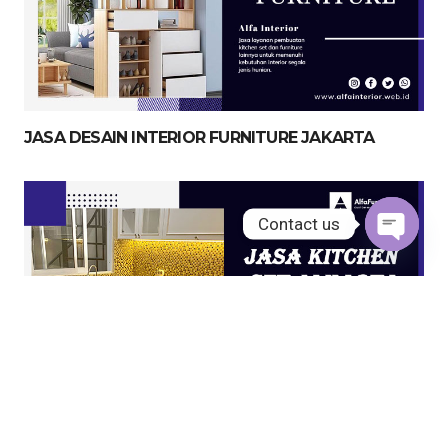
JASA DESAIN INTERIOR FURNITURE JAKARTA
Contact us
Open
chaty
JASA KITCHEN SET JAKARTA UTARA