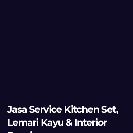
Jasa Service Kitchen Set,
Lemari Kayu & Interior