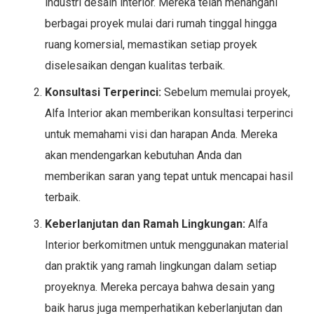
industri desain interior. Mereka telah menangani
berbagai proyek mulai dari rumah tinggal hingga
ruang komersial, memastikan setiap proyek
diselesaikan dengan kualitas terbaik.
Konsultasi Terperinci:
Sebelum memulai proyek,
Alfa Interior akan memberikan konsultasi terperinci
untuk memahami visi dan harapan Anda. Mereka
akan mendengarkan kebutuhan Anda dan
memberikan saran yang tepat untuk mencapai hasil
terbaik.
Keberlanjutan dan Ramah Lingkungan:
Alfa
Interior berkomitmen untuk menggunakan material
dan praktik yang ramah lingkungan dalam setiap
proyeknya. Mereka percaya bahwa desain yang
baik harus juga memperhatikan keberlanjutan dan