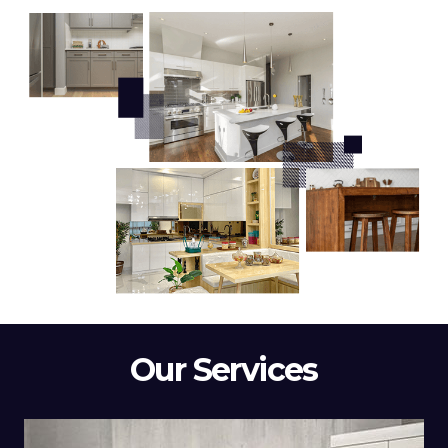
Our Services