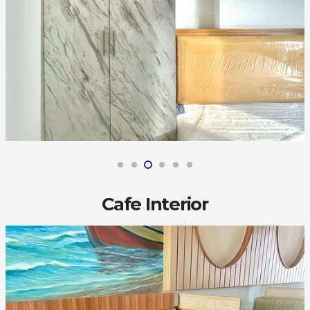
Cafe Interior