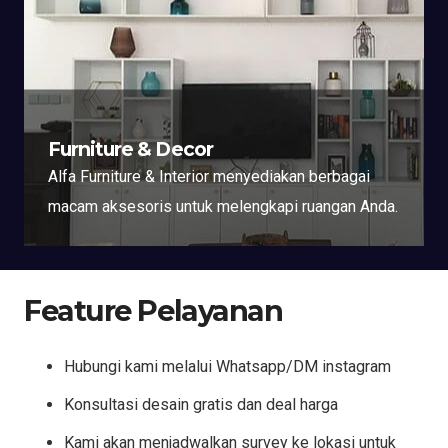
Furniture & Decor
Alfa Furniture & Interior menyediakan berbagai
macam aksesoris untuk melengkapi ruangan Anda.
Feature Pelayanan
Hubungi kami melalui Whatsapp/DM instagram
Konsultasi desain gratis dan deal harga
Kami akan menjadwalkan survey ke lokasi untuk