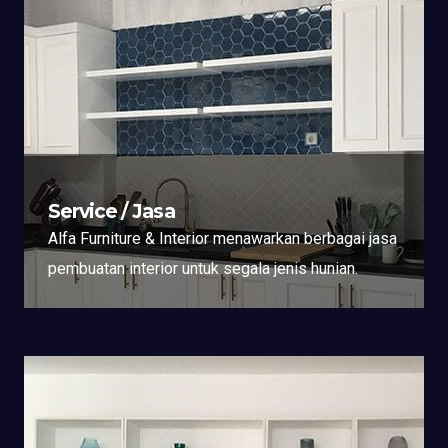
Service / Jasa
Alfa Furniture & Interior menawarkan berbagai jasa
pembuatan interior untuk segala jenis hunian.