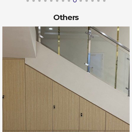
Others