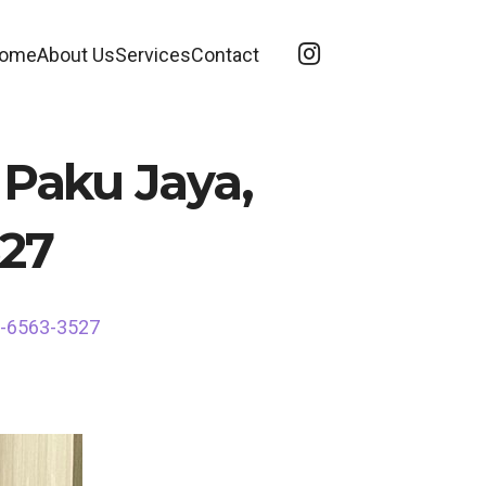
ome
About Us
Services
Contact
 Paku Jaya,
527
7-6563-3527