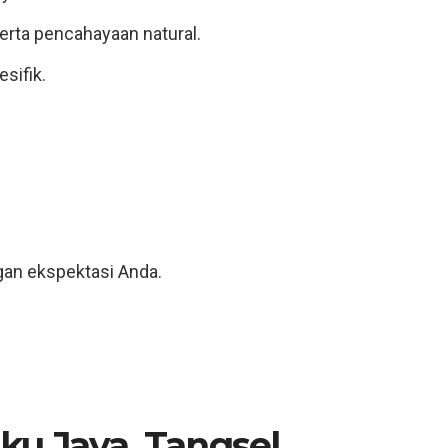
rta pencahayaan natural.
sifik.
gan ekspektasi Anda.
ku Jaya, Tangsel