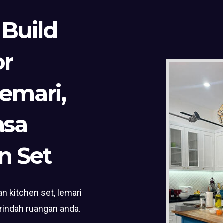
 Build
or
Lemari,
asa
n Set
n kitchen set, lemari
rindah ruangan anda.