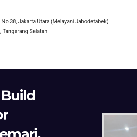
3 No.38, Jakarta Utara (Melayani Jabodetabek)
, Tangerang Selatan
 Build
or
Lemari,