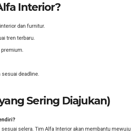
fa Interior?
terior dan furnitur.
i tren terbaru.
s premium.
n sesuai deadline.
yang Sering Diajukan)
endiri?
sesuai selera. Tim Alfa Interior akan membantu mewuj