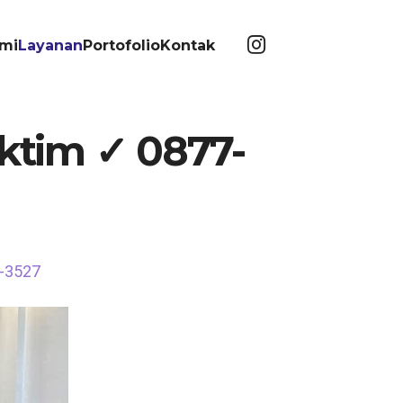
mi
Layanan
Portofolio
Kontak
aktim ✓ 0877-
3-3527