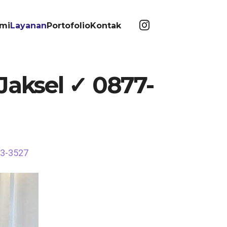
mi
Layanan
Portofolio
Kontak
Jaksel ✓ 0877-
63-3527