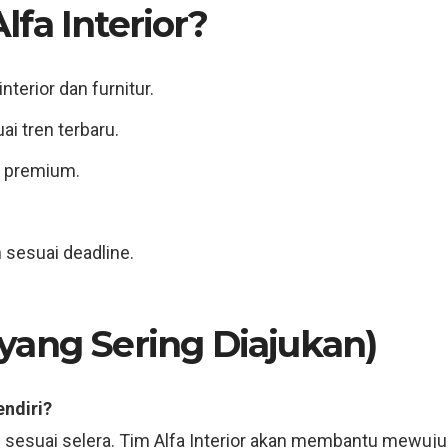
fa Interior?
terior dan furnitur.
i tren terbaru.
s premium.
n sesuai deadline.
yang Sering Diajukan)
endiri?
sesuai selera. Tim Alfa Interior akan membantu mewuj