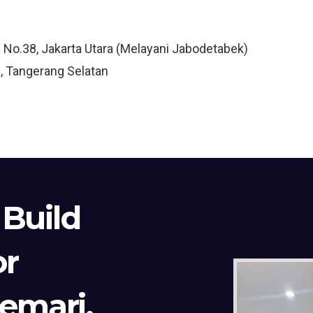
3 No.38, Jakarta Utara (Melayani Jabodetabek)
, Tangerang Selatan
 Build
or
Lemari,