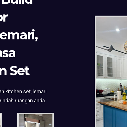
or
Lemari,
asa
n Set
n kitchen set, lemari
rindah ruangan anda.