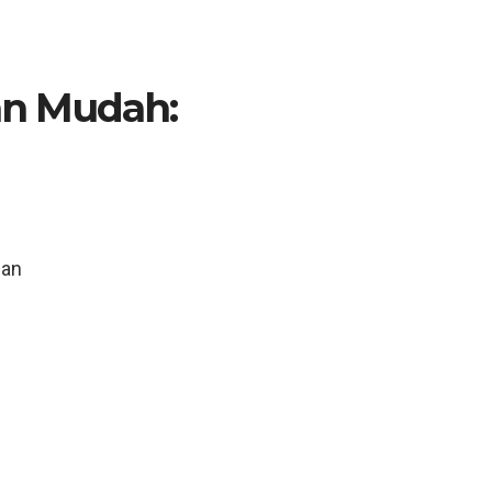
n Mudah:
n
uan