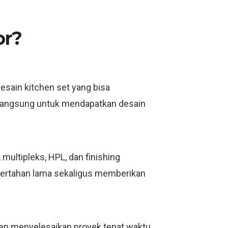
or?
esain kitchen set yang bisa
i langsung untuk mendapatkan desain
ultipleks, HPL, dan finishing
bertahan lama sekaligus memberikan
men menyelesaikan proyek tepat waktu