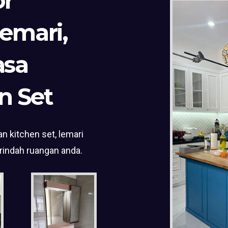
or
Lemari,
asa
n Set
n kitchen set, lemari
rindah ruangan anda.