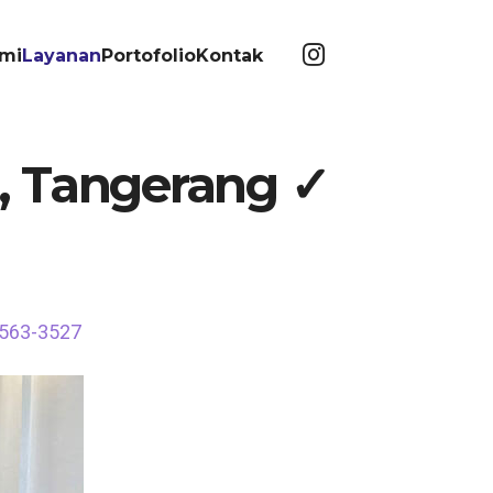
mi
Layanan
Portofolio
Kontak
, Tangerang ✓
6563-3527