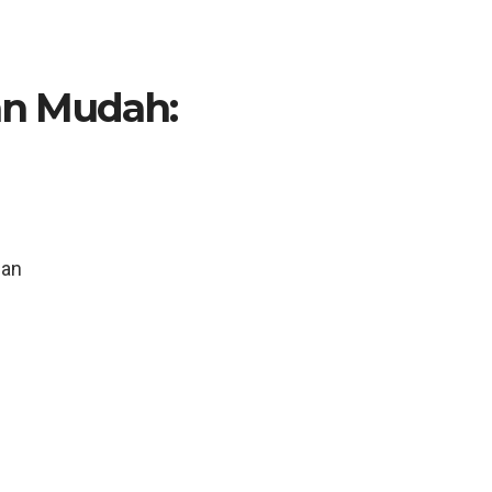
n Mudah:
n
uan