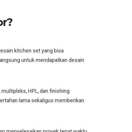
or?
esain kitchen set yang bisa
i langsung untuk mendapatkan desain
ultipleks, HPL, dan finishing
bertahan lama sekaligus memberikan
men menyelesaikan proyek tepat waktu