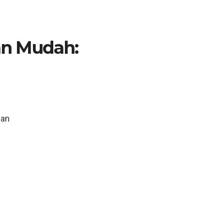
n Mudah:
n
uan