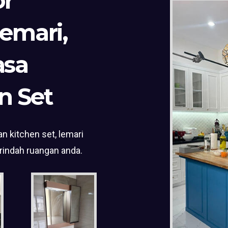
or
Lemari,
asa
n Set
n kitchen set, lemari
rindah ruangan anda.