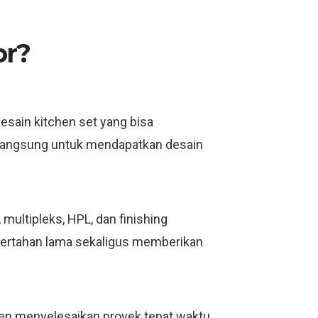
or?
esain kitchen set yang bisa
i langsung untuk mendapatkan desain
ultipleks, HPL, dan finishing
bertahan lama sekaligus memberikan
men menyelesaikan proyek tepat waktu