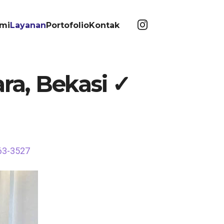
mi
Layanan
Portofolio
Kontak
ara, Bekasi ✓
563-3527