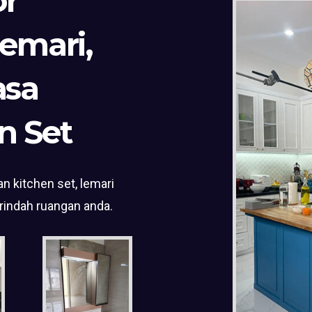
or
Lemari,
asa
n Set
n kitchen set, lemari
rindah ruangan anda.