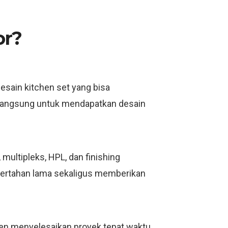
or?
esain kitchen set yang bisa
i langsung untuk mendapatkan desain
ultipleks, HPL, dan finishing
bertahan lama sekaligus memberikan
men menyelesaikan proyek tepat waktu