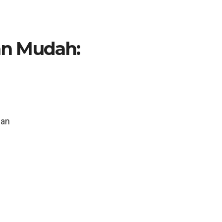
n Mudah:
n
uan