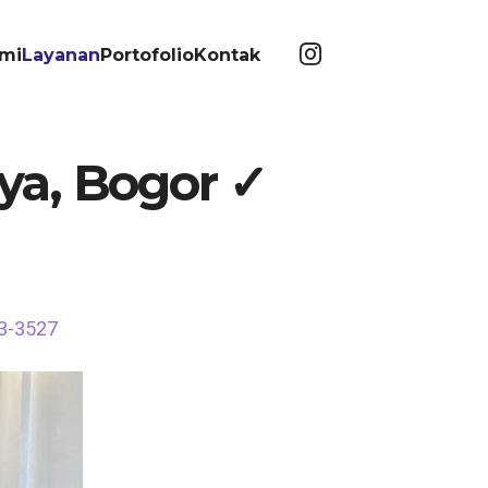
mi
Layanan
Portofolio
Kontak
ya, Bogor ✓
63-3527