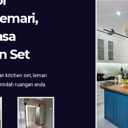
or
Lemari,
asa
n Set
n kitchen set, lemari
rindah ruangan anda.